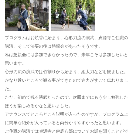
プログラムはお焼香に始まり、心形刀流の演武、貞源寺ご住職の
講演、そして法要の後は懇親会があったそうです。
私は懇親会には参加できなかったので、来年こそは参加したいと
思います。
心形刀流の演武では竹割りから始まり、組太刀などを観ました。
かなり近いところで観る事ができたので迫力がすごく伝わりまし
た。
ただ、初めて観る演武だったので、次回までにもう少し勉強した
ほうが楽しめるかなと思いました。
アナウンスでところどころ説明が入ったのですが、プログラム上
に簡単な紹介が入っていると尚分かりやすかったと思います。
ご住職の講演では貞源寺と伊庭八郎についてお話を聞くことがで