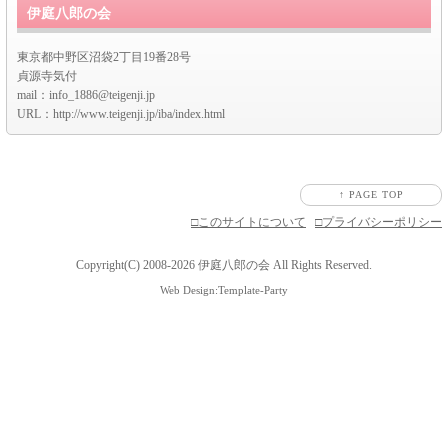
伊庭八郎の会
東京都中野区沼袋2丁目19番28号
貞源寺気付
mail：info_1886@teigenji.jp
URL：http://www.teigenji.jp/iba/index.html
↑ PAGE TOP
□このサイトについて
□プライバシーポリシー
Copyright(C) 2008-2026 伊庭八郎の会 All Rights Reserved.
Web Design:Template-Party